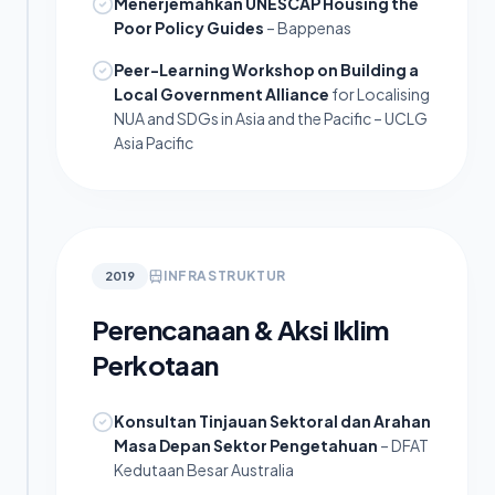
Menerjemahkan UNESCAP Housing the
Poor Policy Guides
– Bappenas
Peer-Learning Workshop on Building a
Local Government Alliance
for Localising
NUA and SDGs in Asia and the Pacific – UCLG
Asia Pacific
INFRASTRUKTUR
2019
Perencanaan & Aksi Iklim
Perkotaan
Konsultan Tinjauan Sektoral dan Arahan
Masa Depan Sektor Pengetahuan
– DFAT
Kedutaan Besar Australia