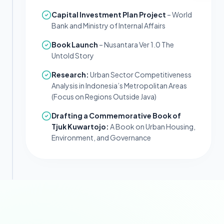
Capital Investment Plan Project
– World
Bank and Ministry of Internal Affairs
Book Launch
– Nusantara Ver 1.0 The
Untold Story
Research:
Urban Sector Competitiveness
Analysis in Indonesia’s Metropolitan Areas
(Focus on Regions Outside Java)
Drafting a Commemorative Book of
Tjuk Kuwartojo:
A Book on Urban Housing,
Environment, and Governance