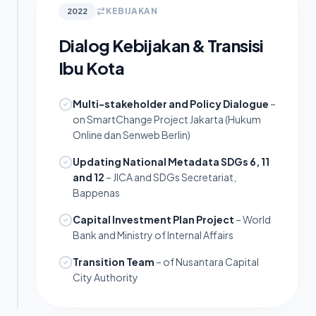
KEBIJAKAN
2022
Dialog Kebijakan & Transisi
Ibu Kota
Multi-stakeholder and Policy Dialogue
–
on SmartChange Project Jakarta (Hukum
Online dan Senweb Berlin)
Updating National Metadata SDGs 6, 11
and 12
– JICA and SDGs Secretariat,
Bappenas
Capital Investment Plan Project
– World
Bank and Ministry of Internal Affairs
Transition Team
– of Nusantara Capital
City Authority