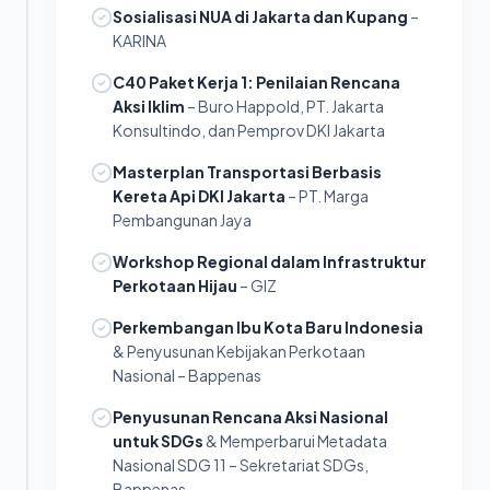
Sosialisasi NUA di Jakarta dan Kupang
–
KARINA
C40 Paket Kerja 1: Penilaian Rencana
Aksi Iklim
– Buro Happold, PT. Jakarta
Konsultindo, dan Pemprov DKI Jakarta
Masterplan Transportasi Berbasis
Kereta Api DKI Jakarta
– PT. Marga
Pembangunan Jaya
Workshop Regional dalam Infrastruktur
Perkotaan Hijau
– GIZ
Perkembangan Ibu Kota Baru Indonesia
& Penyusunan Kebijakan Perkotaan
Nasional – Bappenas
Penyusunan Rencana Aksi Nasional
untuk SDGs
& Memperbarui Metadata
Nasional SDG 11 – Sekretariat SDGs,
Bappenas