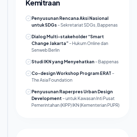
Kemitraan
Penyusunan Rencana Aksi Nasional
untuk SDGs
– Sekretariat SDGs, Bappenas
Dialog Multi-stakeholder “Smart
Change Jakarta”
– Hukum Online dan
Senweb Berlin
Studi IKN yang Menyehatkan
– Bappenas
Co-design Workshop Program ERAT
–
The Asia Foundation
Penyusunan Raperpres Urban Design
Development
– untuk Kawasan Inti Pusat
Pemerintahan (KIPP) IKN (Kementerian PUPR)